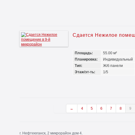
Сдается Нежилое помещ
Площадь:
55.00 м²
Планировка:
Индивидуальный
Тип:
Ж/б панели
Этаж/эт-ть:
1/5
←
4
5
6
7
8
9
г. Нефтеюганск, 2 микрорайон дом 4.