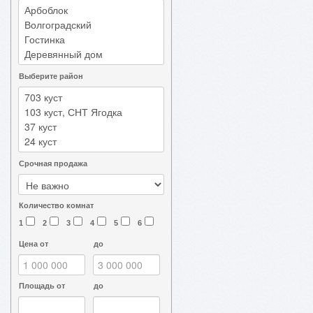
Выберите район
Срочная продажа
Количество комнат
1
2
3
4
5
6
Цена от
до
Площадь от
до