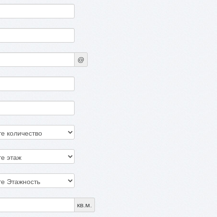
@
кв.м.