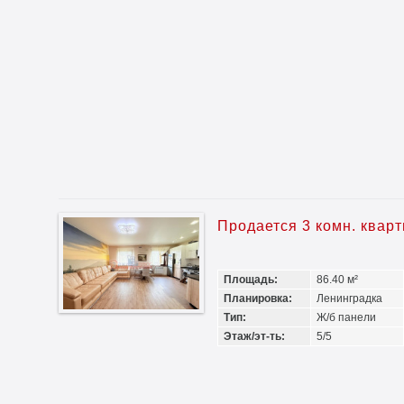
Продается 3 комн. квар
Площадь:
86.40 м²
Планировка:
Ленинградка
Тип:
Ж/б панели
Этаж/эт-ть:
5/5