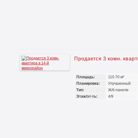
Продается 3 комн. квар
Площадь:
110.70 м²
Планировка:
Улучшенный
Тип:
Ж/б панели
Этаж/эт-ть:
4/9