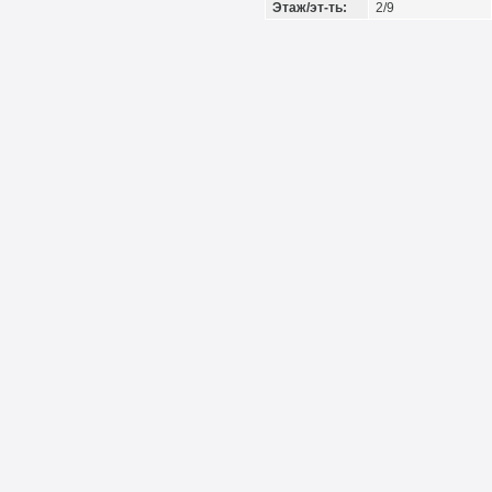
Этаж/эт-ть:
2/9