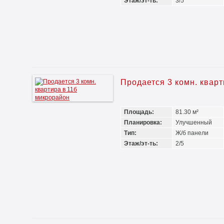
Этаж/эт-ть:
3/5
Продается 3 комн. квар
Площадь:
81.30 м²
Планировка:
Улучшенный
Тип:
Ж/б панели
Этаж/эт-ть:
2/5