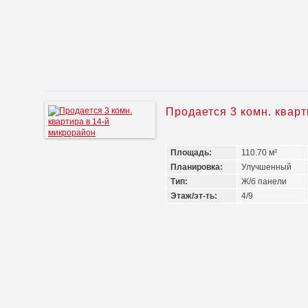
Продается 3 комн. квар
Площадь:
110.70 м²
Планировка:
Улучшенный
Тип:
Ж/б панели
Этаж/эт-ть:
4/9