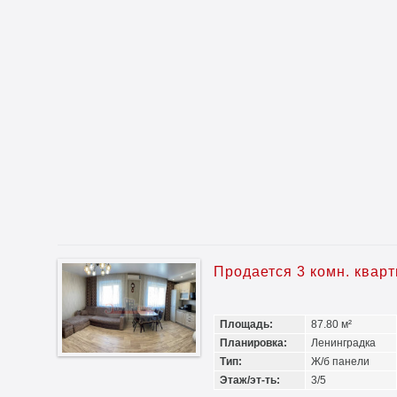
Продается 3 комн. квар
Площадь:
87.80 м²
Планировка:
Ленинградка
Тип:
Ж/б панели
Этаж/эт-ть:
3/5