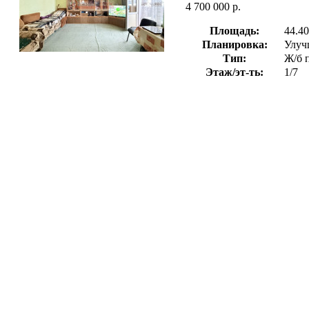
4 700 000 р.
Площадь:
44.40
Планировка:
Улуч
Тип:
Ж/б 
Этаж/эт-ть:
1/7