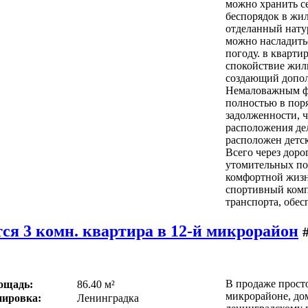
можно хранить се
беспорядок в жи
отделанный нату
можно насладить
погоду. в кварти
спокойствие жил
создающий допол
Немаловажным фа
полностью в поря
задолженности, 
расположения де
расположен детск
Всего через доро
утомительных по
комфортной жизн
спортивный комп
транспорта, обес
ся 3 комн. квартира в 12-й микрорайон
В продаже прост
ощадь:
86.40 м²
микрорайоне, до
ировка:
Ленинградка