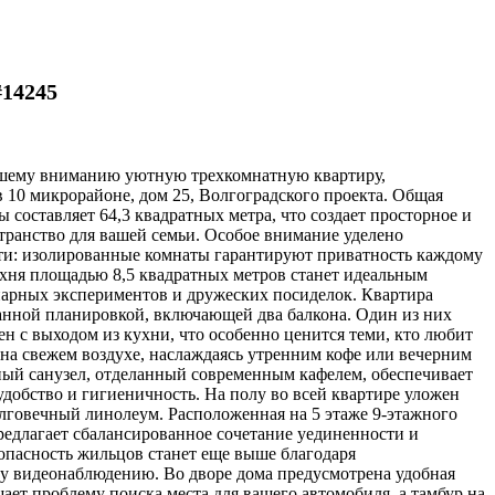
#14245
шему вниманию уютную трехкомнатную квартиру,
 10 микрорайоне, дом 25, Волгоградского проекта. Общая
 составляет 64,3 квадратных метра, что создает просторное и
транство для вашей семьи. Особое внимание уделено
и: изолированные комнаты гарантируют приватность каждому
ухня площадью 8,5 квадратных метров станет идеальным
нарных экспериментов и дружеских посиделок. Квартира
анной планировкой, включающей два балкона. Один из них
н с выходом из кухни, что особенно ценится теми, кто любит
 на свежем воздухе, наслаждаясь утренним кофе или вечерним
ьный санузел, отделанный современным кафелем, обеспечивает
добство и гигиеничность. На полу во всей квартире уложен
лговечный линолеум. Расположенная на 5 этаже 9-этажного
редлагает сбалансированное сочетание уединенности и
зопасность жильцов станет еще выше благодаря
у видеонаблюдению. Во дворе дома предусмотрена удобная
шает проблему поиска места для вашего автомобиля, а тамбур на