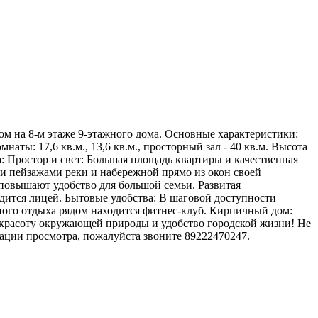
ом на 8-м этаже 9-этажного дома. Основные характеристики:
наты: 17,6 кв.м., 13,6 кв.м., просторный зал - 40 кв.м. Высота
: Простор и свет: Большая площадь квартиры и качественная
 пейзажами реки и набережной прямо из окон своей
повышают удобство для большой семьи. Развитая
одится лицей. Бытовые удобства: В шаговой доступности
ного отдыха рядом находится фитнес-клуб. Кирпичный дом:
о, красоту окружающей природы и удобство городской жизни! Не
ации просмотра, пожалуйста звоните 89222470247.