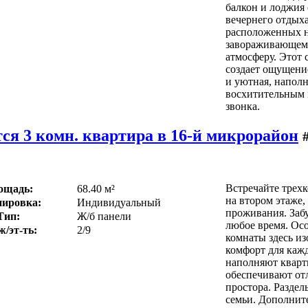
балкон и лоджия
вечернего отдых
расположенных н
завораживающем 
атмосферу. Этот 
создает ощущени
и уютная, наполн
восхитительным 
звонка.
ся 3 комн. квартира в 16-й микрорайон
Встречайте трех
ощадь:
68.40 м²
на втором этаже,
ировка:
Индивидуальный
проживания. Заб
Тип:
Ж/б панели
любое время. Ос
ж/эт-ть:
2/9
комнаты здесь и
комфорт для кажд
наполняют кварти
обеспечивают от
простора. Раздел
семьи. Дополните