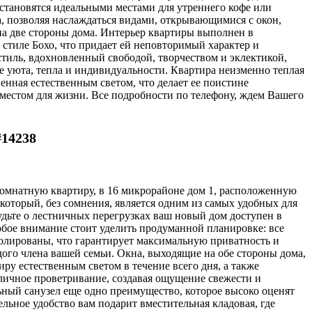
 становятся идеальными местами для утреннего кофе или
а, позволяя наслаждаться видами, открывающимися с окон,
а две стороны дома. Интерьер квартиры выполнен в
стиле Бохо, что придает ей неповторимый характер и
стиль, вдохновленный свободой, творчеством и эклектикой,
е уюта, тепла и индивидуальности. Квартира неизменно теплая
енная естественным светом, что делает ее поистине
местом для жизни. Все подробности по телефону, ждем Вашего
#14238
комнатную квартиру, в 16 микрорайоне дом 1, расположенную
 который, без сомнения, является одним из самых удобных для
удьте о лестничных перегрузках ваш новый дом доступен в
обое внимание стоит уделить продуманной планировке: все
золированы, что гарантирует максимальную приватность и
ого члена вашей семьи. Окна, выходящие на обе стороны дома,
ру естественным светом в течение всего дня, а также
личное проветривание, создавая ощущение свежести и
ьный санузел еще одно преимущество, которое высоко оценят
льное удобство вам подарит вместительная кладовая, где