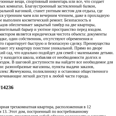
зонные вещи, спортивный инвентарь или все, что создает
лых комнатах. Благоустроенный застекленный балкон,
ральной вагонкой, станет уютным местом для отдыха, где
ся утренним чаем или вечерним чтением, даже в прохладную
ре выполнен косметический ремонт. Безопасность и
ьцов обеспечивает закрытый тамбур на две квартиры,
нительный барьер и уютное пространство перед входом.
ктором является юридическая чистота объекта: документы
дке, один собственник, отсутствуют обременения и
что гарантирует быструю и безопасную сделку. Преимущества
лают эту квартиру поистине уникальной. Прямо во дворе
ий сад, что идеально подойдет для семей с маленькими детьми.
гу находится школа, избавляя от необходимости долгих и
ездок. В шаговой доступности вы найдете все необходимое для
и: разнообразные магазины, пункты выдачи заказов,
лекс Жемчужина, поликлинику и остановки общественного
печивающие легкий доступ к любой части города.
#14236
орная трехкомнатная квартира, расположенная в 12
м 13. Этот дом, построенный по востребованному