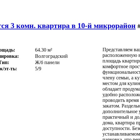
ся 3 комн. квартира в 10-й микрорайон
Представляем ва
ощадь:
64.30 м²
расположенную в
ировка:
Волгоградский
площадь квартиры
Тип:
Ж/б панели
комфортное прос
ж/эт-ть:
5/9
функциональност
члену семьи, а к
местом для кули
обладает продум
удобно расположе
проводить время
закатом. Раздел
дополнительное у
практичный и до
дома, квартира п
доступности. Бе
устанавливаемом
парковка, что ре