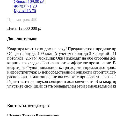
Общая: 109.00 м²
Жилая: 71.20
Кухня: 13.70
Просмотров: 450
Цена: 12 000 000 р.
Дополнительно:
Квартира мечты с видом на реку! Предлагается к продаже п
Общая площадь: 109 кв.м. (с учетом площади 3-х лоджий - 114,
потолков: 2,64 м. Локация: Окна выходят на обе стороны д
кирпичная кладка обеспечивают комфортное проживание. В
квартиры. Функциональность: три лоджии предлагают допол
инфраструктура: В непосредственной близости строится детс
расположены магазины, где вы сможете приобрести все нео
Гарантия тепла, звукоизоляции и долговечности. Эта кварт
упустите свой шанс стать обладателем этой замечательной
Контакты менеджера:
Штанова Татьяна Владимировна