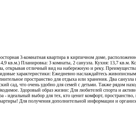
росторная 3-комнатная квартира в кирпичном доме, расположенн
9 кв.м.) Планировка: 3 комнаты, 2 санузла. Кухня: 13,7 кв.м. Ком
ома, открывая отличный вид на набережную и реку. Преимущества
идовые характеристики: Ежедневно наслаждайтесь живописными
нительное пространство для отдыха или хранения. Два санузла 
кий сад, что очень удобно для семей с детьми. Также рядом нах
бходимое. Здоровый образ жизни: Для любителей спорта и актив
ира - идеальный выбор для тех, кто ценит комфорт, пространств
 квартиры! Для получения дополнительной информации и организ