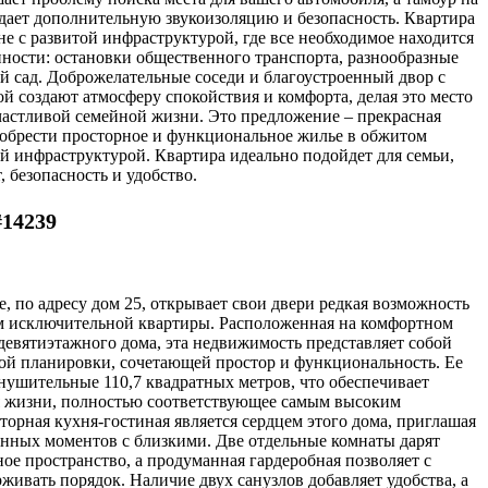
здает дополнительную звукоизоляцию и безопасность. Квартира
не с развитой инфраструктурой, где все необходимое находится
пности: остановки общественного транспорта, разнообразные
й сад. Доброжелательные соседи и благоустроенный двор с
й создают атмосферу спокойствия и комфорта, делая это место
частливой семейной жизни. Это предложение – прекрасная
обрести просторное и функциональное жилье в обжитом
й инфраструктурой. Квартира идеально подойдет для семьи,
 безопасность и удобство.
#14239
, по адресу дом 25, открывает свои двери редкая возможность
ем исключительной квартиры. Расположенная на комфортном
девятиэтажного дома, эта недвижимость представляет собой
ой планировки, сочетающей простор и функциональность. Ее
нушительные 110,7 квадратных метров, что обеспечивает
я жизни, полностью соответствующее самым высоким
торная кухня-гостиная является сердцем этого дома, приглашая
енных моментов с близкими. Две отдельные комнаты дарят
ое пространство, а продуманная гардеробная позволяет с
живать порядок. Наличие двух санузлов добавляет удобства, а