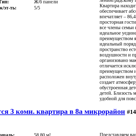
ленинградскому п
Тип:
Ж/б панели
Квартира находит
ж/эт-ть:
5/5
обеспечивает аб
впечатляет – 86,
просторная гости
все члены семьи
идеальное уедин
преимуществом я
идеальный поряд
пространство ес
воздушности и п
организовано ма
отличается искл
преимуществом и
расположен внут
создает атмосфер
обустроенная дет
детей. Близость 
удобной для пов
ся 3 комн. квартира в 8а микрорайон
#14
Представляем ва
ощадь:
58.80 м²