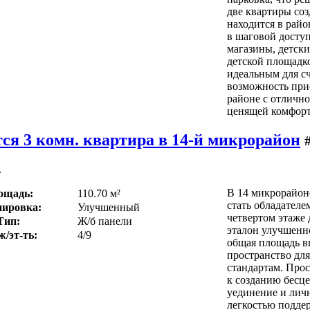
две квартиры со
находится в райо
в шаговой досту
магазины, детски
детской площадко
идеальным для с
возможность при
районе с отлично
ценящей комфорт,
ся 3 комн. квартира в 14-й микрорайон
.
В 14 микрорайоне
ощадь:
110.70 м²
стать обладател
ировка:
Улучшенный
четвертом этаже 
Тип:
Ж/б панели
эталон улучшенн
ж/эт-ть:
4/9
общая площадь в
пространство дл
стандартам. Прос
к созданию бесц
уединение и личн
легкостью поддер