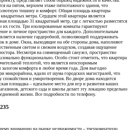
роекту, представляет собой образец надежности и качества.
ся на пятом, верхнем этаже пятиэтажного здания, что
солютную тишину и комфорт. Общая площадь квартиры
4 квадратных метра. Сердцем этой квартиры является
ная площадью 31 квадратный метр, где с легкостью разместятся
 и их гости. Три изолированные комнаты гарантируют
ение и личное пространство для каждого. Дополнительным
вляется наличие гардеробной, позволяющей поддерживать
ок в доме. Окна, выходящие на обе стороны дома, наполняют
тественным светом и свежим воздухом, создавая ощущение
ростора. Несмотря на совмещенный санузел, пространство
ксимально функционально. Особо стоит отметить, что квартира
ючительной теплотой, что является неоспоримым
 залогом комфорта в любое время года. Дом выгодно
ри микрорайона, вдали от шума городских магистралей, что
у спокойствия и умиротворения. Во дворе дома находится
ская площадка – идеальное место для игр и развития ваших
магазинов, детского сада и школы делает эту локацию предельно
седневной жизни. Все подробности по телефону.
235
шему вниманию на рынке недвижимости – трехкомнатную