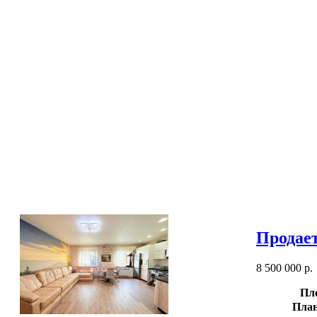
Продает
8 500 000 р.
Пл
План