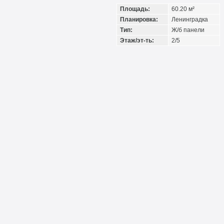
Площадь:
60.20 м²
Планировка:
Ленинградка
Тип:
Ж/б панели
Этаж/эт-ть:
2/5