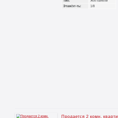
Тип:
Ж/б панели
Этаж/эт-ть:
1/8
Продается 2 комн. кварт