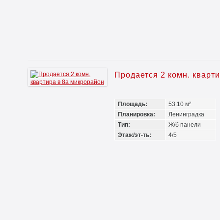
Продается 2 комн. кварт
Площадь:
53.10 м²
Планировка:
Ленинградка
Тип:
Ж/б панели
Этаж/эт-ть:
4/5